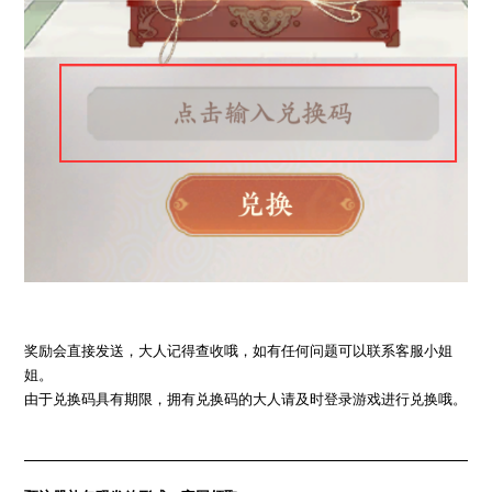
奖励会直接发送，大人记得查收哦，如有任何问题可以联系客服小姐
姐。
由于兑换码具有期限，拥有兑换码的大人请及时登录游戏进行兑换哦。