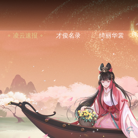
凌云速报
才俊名录
绮丽华裳